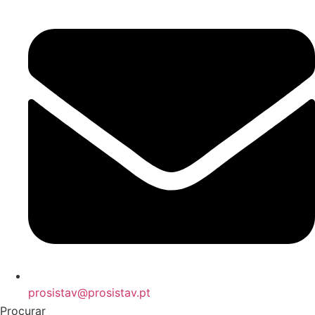
prosistav@prosistav.pt
Procurar