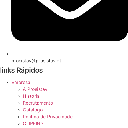
prosistav@prosistav.pt
links Rápidos
Empresa
A Prosistav
História
Recrutamento
Catálogo
Política de Privacidade
CLIPPING