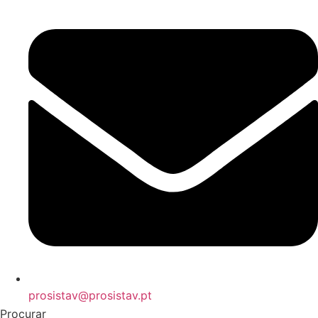
prosistav@prosistav.pt
Procurar