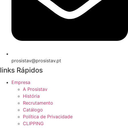
prosistav@prosistav.pt
links Rápidos
Empresa
A Prosistav
História
Recrutamento
Catálogo
Política de Privacidade
CLIPPING