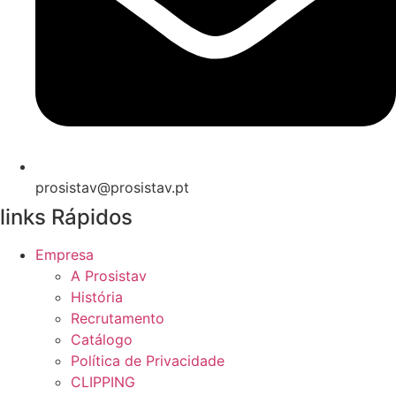
prosistav@prosistav.pt
links Rápidos
Empresa
A Prosistav
História
Recrutamento
Catálogo
Política de Privacidade
CLIPPING