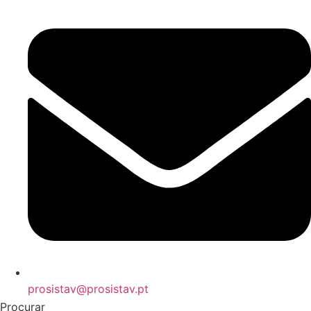
prosistav@prosistav.pt
Procurar