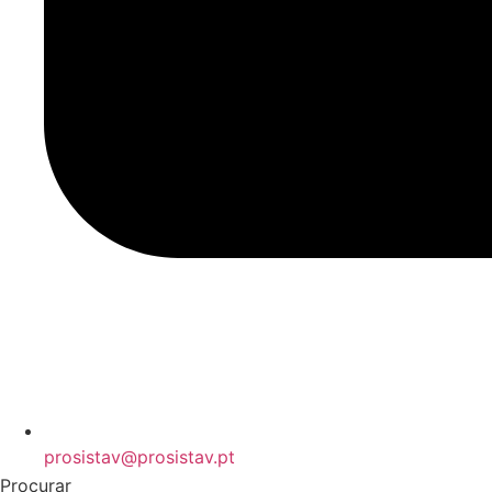
prosistav@prosistav.pt
Procurar