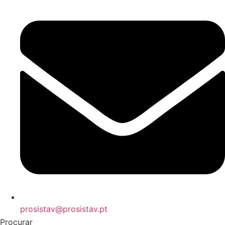
prosistav@prosistav.pt
Procurar