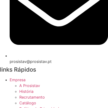
prosistav@prosistav.pt
links Rápidos
Empresa
A Prosistav
História
Recrutamento
Catálogo