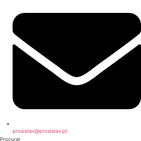
prosistav@prosistav.pt
Procurar