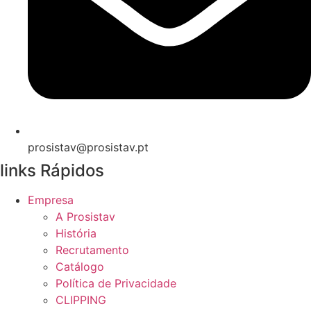
prosistav@prosistav.pt
links Rápidos
Empresa
A Prosistav
História
Recrutamento
Catálogo
Política de Privacidade
CLIPPING