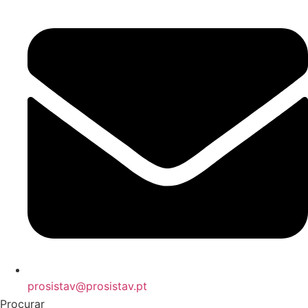
prosistav@prosistav.pt
Procurar