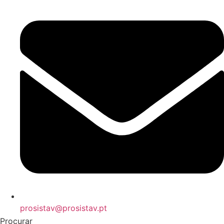
prosistav@prosistav.pt
Procurar