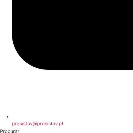
prosistav@prosistav.pt
Procurar