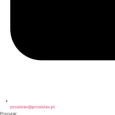
prosistav@prosistav.pt
Procurar