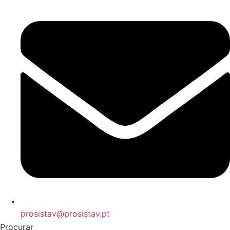
prosistav@prosistav.pt
Procurar