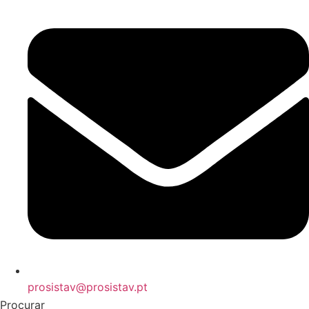
prosistav@prosistav.pt
Procurar