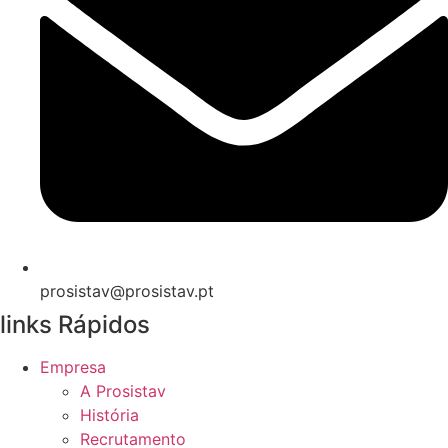
prosistav@prosistav.pt
links Rápidos
Empresa
A Prosistav
História
Recrutamento