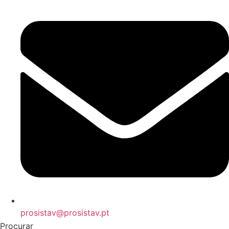
prosistav@prosistav.pt
Procurar