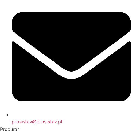
prosistav@prosistav.pt
Procurar