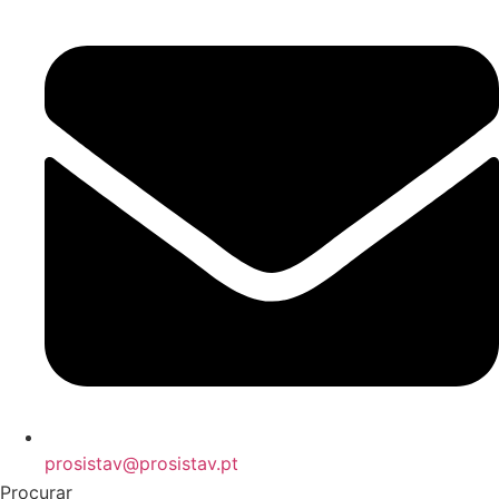
prosistav@prosistav.pt
Procurar