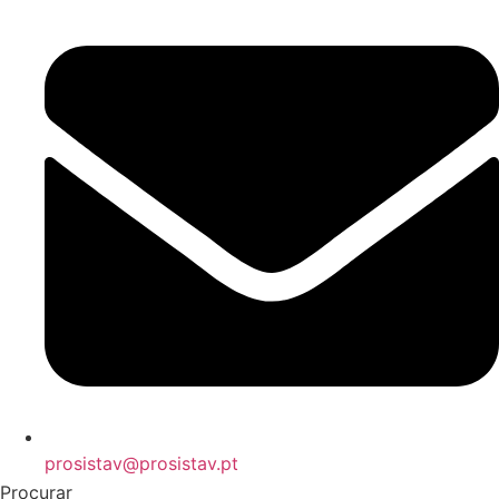
prosistav@prosistav.pt
Procurar