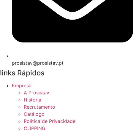
prosistav@prosistav.pt
links Rápidos
Empresa
A Prosistav
História
Recrutamento
Catálogo
Política de Privacidade
CLIPPING