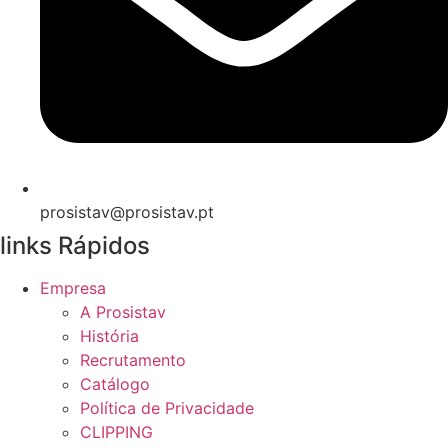
prosistav@prosistav.pt
links Rápidos
Empresa
A Prosistav
História
Recrutamento
Catálogo
Política de Privacidade
CLIPPING