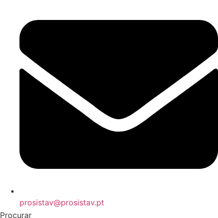
prosistav@prosistav.pt
Procurar