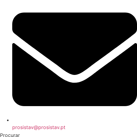
prosistav@prosistav.pt
Procurar