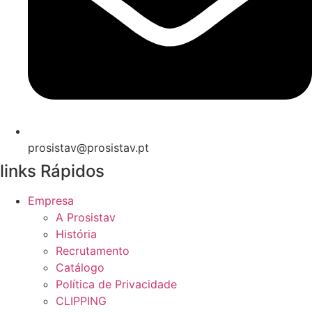
prosistav@prosistav.pt
links Rápidos
Empresa
A Prosistav
História
Recrutamento
Catálogo
Política de Privacidade
CLIPPING