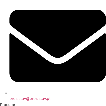
prosistav@prosistav.pt
Procurar