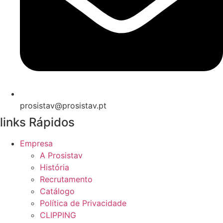
prosistav@prosistav.pt
links Rápidos
Empresa
A Prosistav
História
Recrutamento
Catálogo
Política de Privacidade
CLIPPING