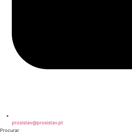
prosistav@prosistav.pt
Procurar