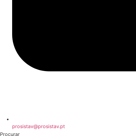
prosistav@prosistav.pt
Procurar