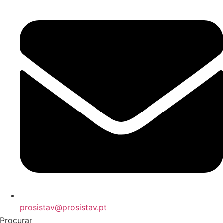
prosistav@prosistav.pt
Procurar