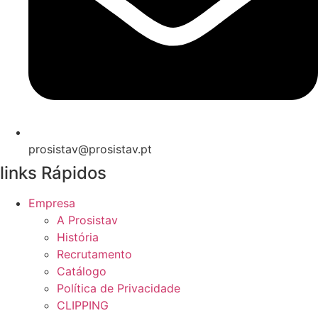
prosistav@prosistav.pt
links Rápidos
Empresa
A Prosistav
História
Recrutamento
Catálogo
Política de Privacidade
CLIPPING