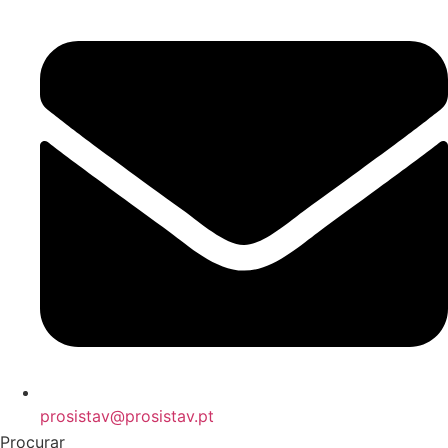
prosistav@prosistav.pt
Procurar