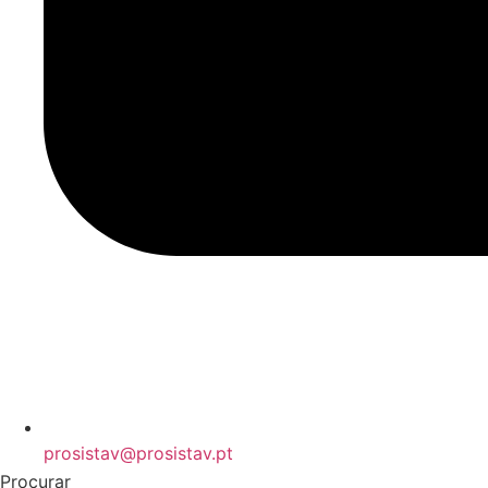
prosistav@prosistav.pt
Procurar