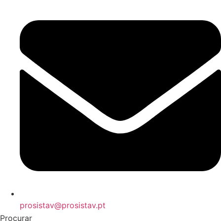
prosistav@prosistav.pt
Procurar