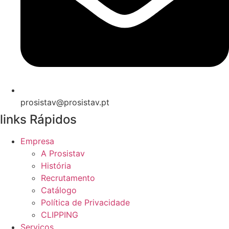
prosistav@prosistav.pt
links Rápidos
Empresa
A Prosistav
História
Recrutamento
Catálogo
Política de Privacidade
CLIPPING
Serviços