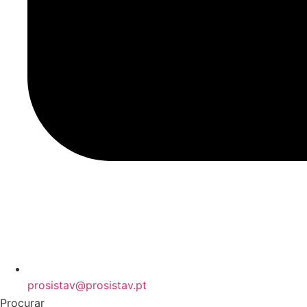
prosistav@prosistav.pt
Procurar