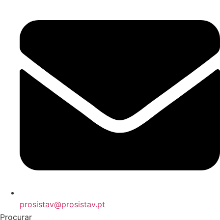
prosistav@prosistav.pt
Procurar