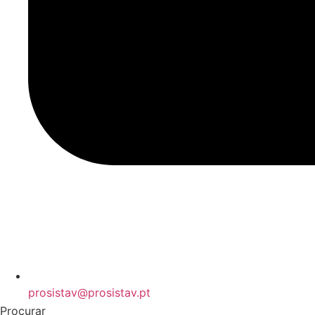
prosistav@prosistav.pt
Procurar