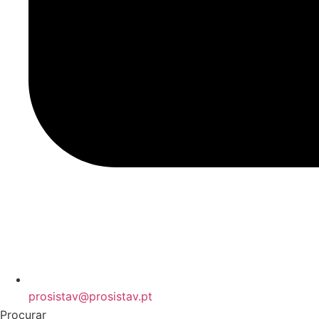
prosistav@prosistav.pt
Procurar