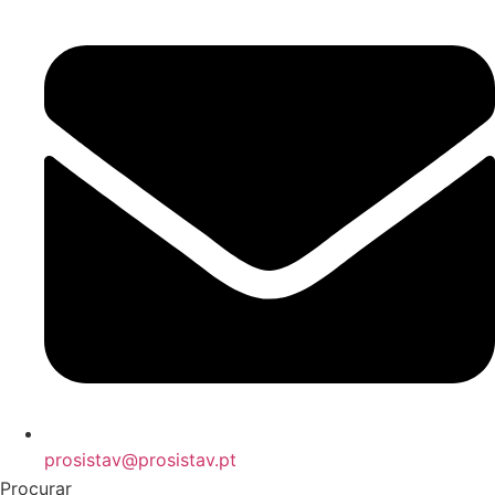
prosistav@prosistav.pt
Procurar