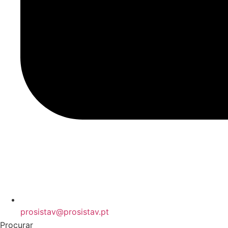
prosistav@prosistav.pt
Procurar