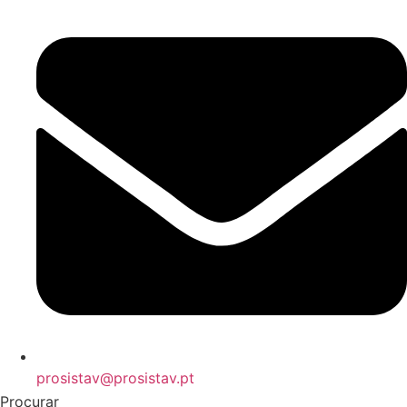
prosistav@prosistav.pt
Procurar