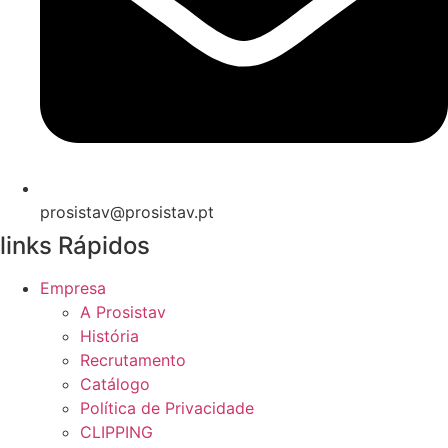
prosistav@prosistav.pt
links Rápidos
Empresa
A Prosistav
História
Recrutamento
Catálogo
Política de Privacidade
CLIPPING