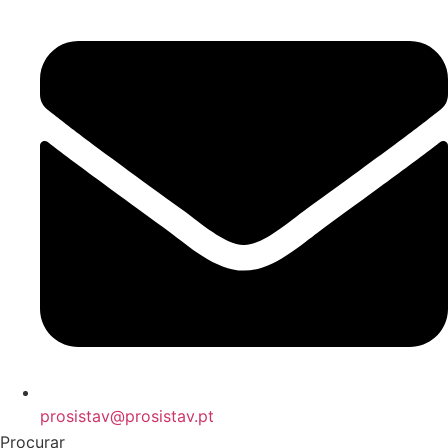
prosistav@prosistav.pt
Procurar