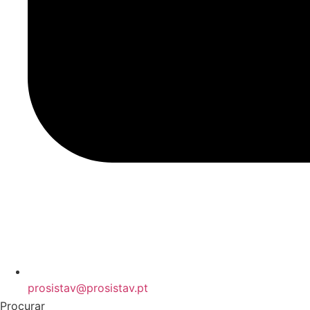
prosistav@prosistav.pt
Procurar