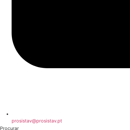
prosistav@prosistav.pt
Procurar