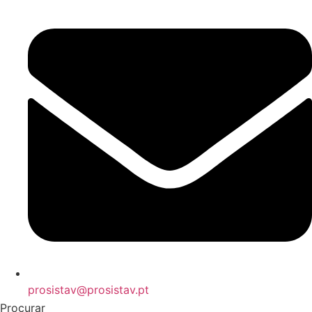
prosistav@prosistav.pt
Procurar