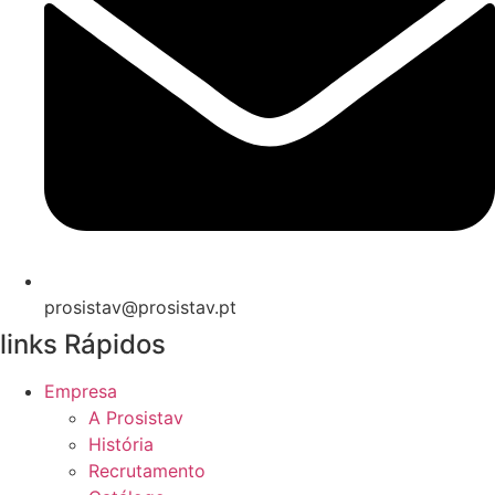
prosistav@prosistav.pt
links Rápidos
Empresa
A Prosistav
História
Recrutamento