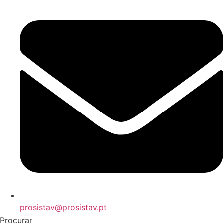
prosistav@prosistav.pt
Procurar