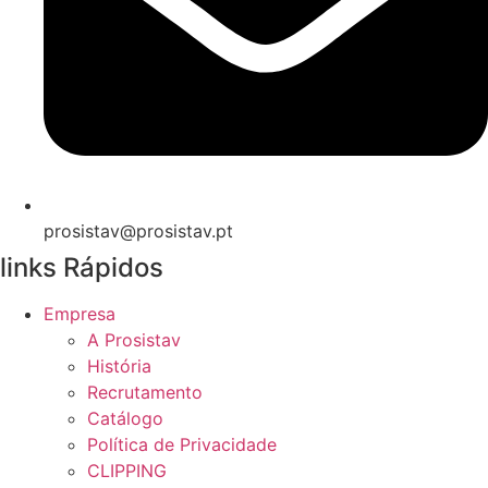
prosistav@prosistav.pt
links Rápidos
Empresa
A Prosistav
História
Recrutamento
Catálogo
Política de Privacidade
CLIPPING