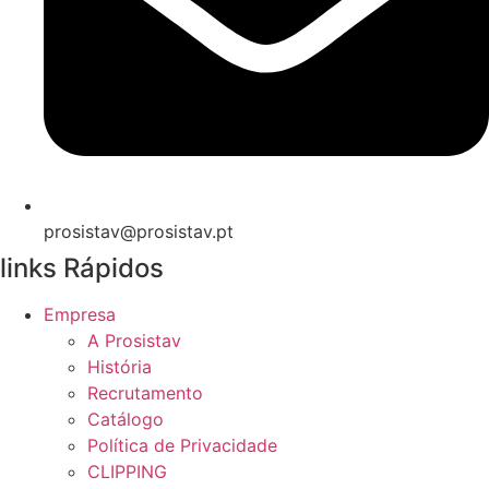
prosistav@prosistav.pt
links Rápidos
Empresa
A Prosistav
História
Recrutamento
Catálogo
Política de Privacidade
CLIPPING