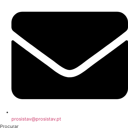
prosistav@prosistav.pt
Procurar