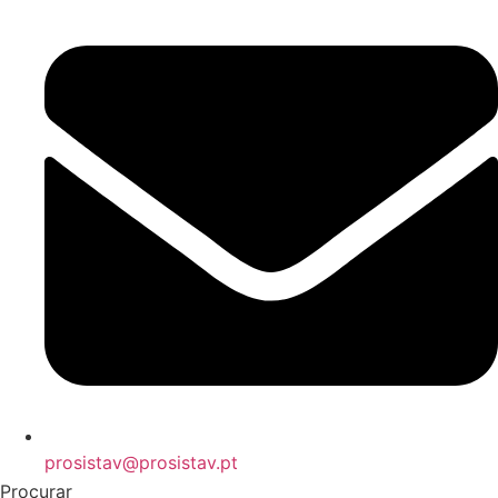
prosistav@prosistav.pt
Procurar