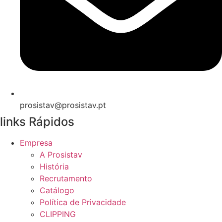
prosistav@prosistav.pt
links Rápidos
Empresa
A Prosistav
História
Recrutamento
Catálogo
Política de Privacidade
CLIPPING