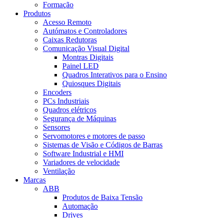
Formação
Produtos
Acesso Remoto
Autómatos e Controladores
Caixas Redutoras
Comunicação Visual Digital
Montras Digitais
Painel LED
Quadros Interativos para o Ensino
Quiosques Digitais
Encoders
PCs Industriais
Quadros elétricos
Segurança de Máquinas
Sensores
Servomotores e motores de passo
Sistemas de Visão e Códigos de Barras
Software Industrial e HMI
Variadores de velocidade
Ventilação
Marcas
ABB
Produtos de Baixa Tensão
Automação
Drives