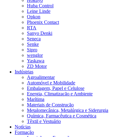
Hokuyo
Huba Control
Leine Linde
Opkon
Phoenix Contact
RTA
Sanyo Denki
Seneca
Senke
Sipro
wenglor
Yaskawa
ZD Motor
Indústrias
Agroalimentar
Automóvel e Mobilidade
Embalagem, Papel e Celulose
Energia, Climatização e Ambiente
Marítima
Materiais de Construção
Metalomecânica, Metalúrgica e Siderurgia
Química, Farmacêutica e Cosmética
Têxtil e Vestuário
Notícias
Formação