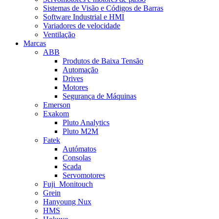
Sistemas de Visão e Códigos de Barras
Software Industrial e HMI
Variadores de velocidade
Ventilação
Marcas
ABB
Produtos de Baixa Tensão
Automação
Drives
Motores
Segurança de Máquinas
Emerson
Exakom
Pluto Analytics
Pluto M2M
Fatek
Autómatos
Consolas
Scada
Servomotores
Fuji_Monitouch
Grein
Hanyoung Nux
HMS