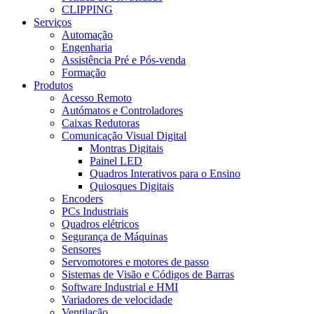
CLIPPING
Serviços
Automação
Engenharia
Assistência Pré e Pós-venda
Formação
Produtos
Acesso Remoto
Autómatos e Controladores
Caixas Redutoras
Comunicação Visual Digital
Montras Digitais
Painel LED
Quadros Interativos para o Ensino
Quiosques Digitais
Encoders
PCs Industriais
Quadros elétricos
Segurança de Máquinas
Sensores
Servomotores e motores de passo
Sistemas de Visão e Códigos de Barras
Software Industrial e HMI
Variadores de velocidade
Ventilação