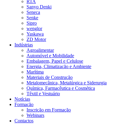
RTA
Sanyo Denki
Seneca
Senke
Sipro
wenglor
Yaskawa
ZD Motor
Indústrias
Agroalimentar
Automóvel e Mobilidade
Embalagem, Papel e Celulose
Energia, Climatização e Ambiente
Marítima
Materiais de Construção
Metalomecânica, Metalúrgica e Siderurgia
Química, Farmacêutica e Cosmética
Têxtil e Vestuário
Notícias
Formação
Inscrição em Formação
Webinars
Contactos