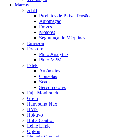
Marcas
ABB
Produtos de Baixa Tensão
Automação
Drives
Motores
Segurança de Máquinas
Emerson
Exakom
Pluto Analytics
Pluto M2M
Fatek
Autómatos
Consolas
Scada
Servomotores
Fuji_Monitouch
Grein
Hanyoung Nux
HMS
Hokuyo
Huba Control
Leine Linde
Opkon
Phoenix Contact