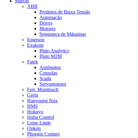
Marcas
ABB
Produtos de Baixa Tensão
Automação
Drives
Motores
Segurança de Máquinas
Emerson
Exakom
Pluto Analytics
Pluto M2M
Fatek
Autómatos
Consolas
Scada
Servomotores
Fuji_Monitouch
Grein
Hanyoung Nux
HMS
Hokuyo
Huba Control
Leine Linde
Opkon
Phoenix Contact