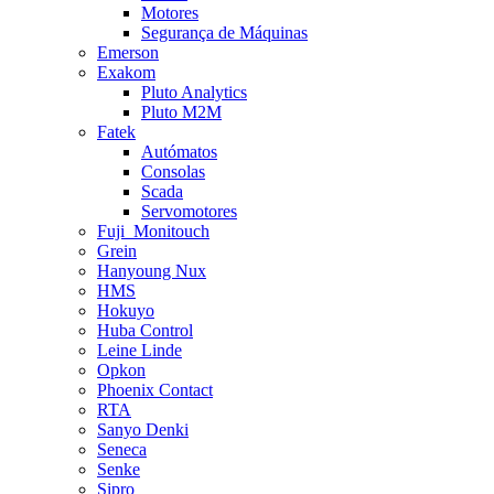
Motores
Segurança de Máquinas
Emerson
Exakom
Pluto Analytics
Pluto M2M
Fatek
Autómatos
Consolas
Scada
Servomotores
Fuji_Monitouch
Grein
Hanyoung Nux
HMS
Hokuyo
Huba Control
Leine Linde
Opkon
Phoenix Contact
RTA
Sanyo Denki
Seneca
Senke
Sipro