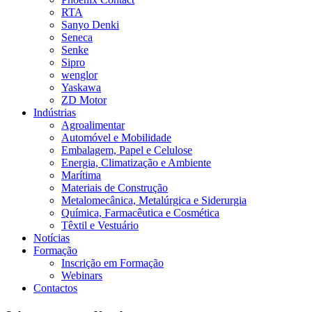
RTA
Sanyo Denki
Seneca
Senke
Sipro
wenglor
Yaskawa
ZD Motor
Indústrias
Agroalimentar
Automóvel e Mobilidade
Embalagem, Papel e Celulose
Energia, Climatização e Ambiente
Marítima
Materiais de Construção
Metalomecânica, Metalúrgica e Siderurgia
Química, Farmacêutica e Cosmética
Têxtil e Vestuário
Notícias
Formação
Inscrição em Formação
Webinars
Contactos