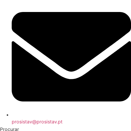
prosistav@prosistav.pt
Procurar