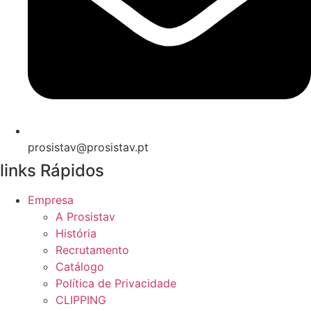
prosistav@prosistav.pt
links Rápidos
Empresa
A Prosistav
História
Recrutamento
Catálogo
Política de Privacidade
CLIPPING