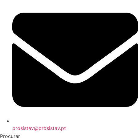
prosistav@prosistav.pt
Procurar