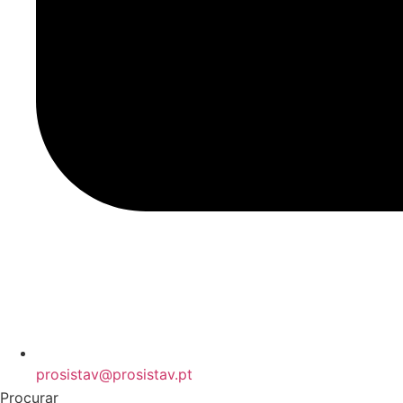
prosistav@prosistav.pt
Procurar