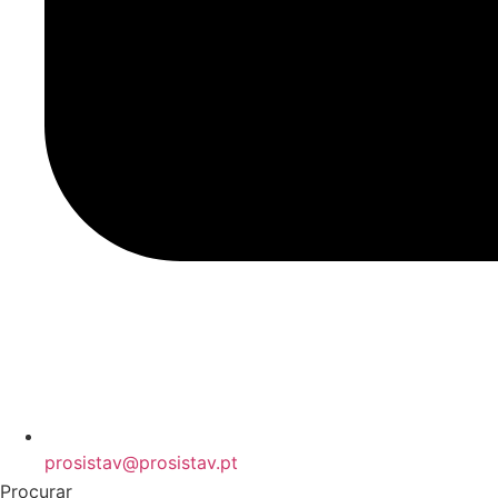
prosistav@prosistav.pt
Procurar