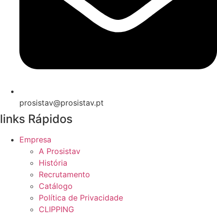
prosistav@prosistav.pt
links Rápidos
Empresa
A Prosistav
História
Recrutamento
Catálogo
Política de Privacidade
CLIPPING