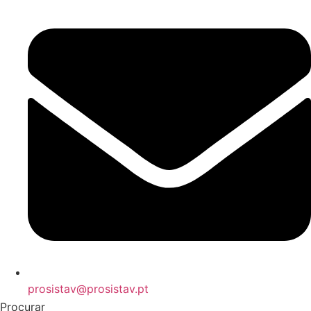
prosistav@prosistav.pt
Procurar