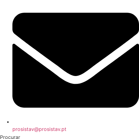
prosistav@prosistav.pt
Procurar