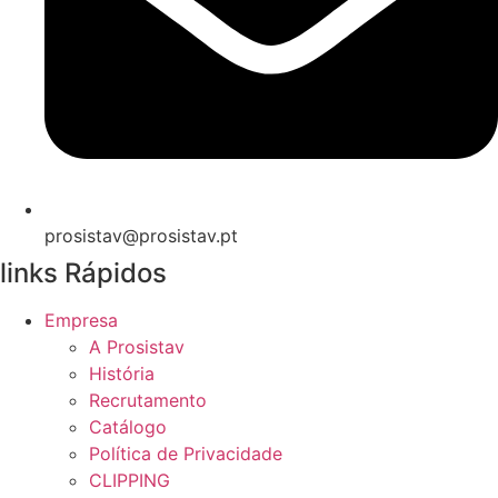
prosistav@prosistav.pt
links Rápidos
Empresa
A Prosistav
História
Recrutamento
Catálogo
Política de Privacidade
CLIPPING