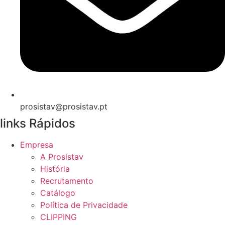
prosistav@prosistav.pt
links Rápidos
Empresa
A Prosistav
História
Recrutamento
Catálogo
Política de Privacidade
CLIPPING