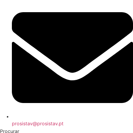
prosistav@prosistav.pt
Procurar