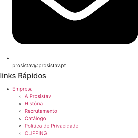
prosistav@prosistav.pt
links Rápidos
Empresa
A Prosistav
História
Recrutamento
Catálogo
Política de Privacidade
CLIPPING