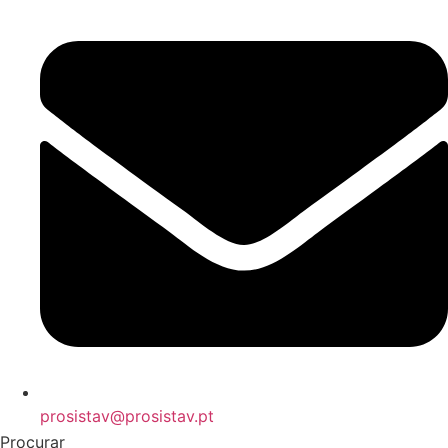
prosistav@prosistav.pt
Procurar