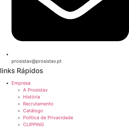
prosistav@prosistav.pt
links Rápidos
Empresa
A Prosistav
História
Recrutamento
Catálogo
Política de Privacidade
CLIPPING