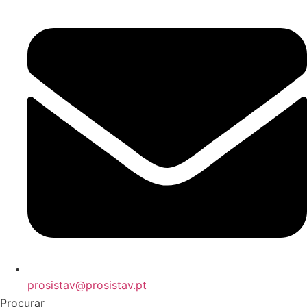
prosistav@prosistav.pt
Procurar