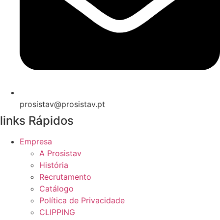
prosistav@prosistav.pt
links Rápidos
Empresa
A Prosistav
História
Recrutamento
Catálogo
Política de Privacidade
CLIPPING