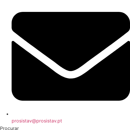
prosistav@prosistav.pt
Procurar